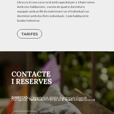
L’Arassa és una casa rural amb capacitat per a 14 persones.
Amb cinc habitacions, consta de quatre dormitoris
equipats amb un llit de matrimoni i un d’individual i un
dormitori amb dos llists individuals. Cada habitació té
lavabo i televisor.
TARIFES
CONTACTE
I RESERVES
DIRECCIÓ:
C/ Montbrió 9, 43426
· Rocafort de Queralt
(Tarragona)
Telèfon:
977 89 82 65
E-mail:
info@arassa.cat