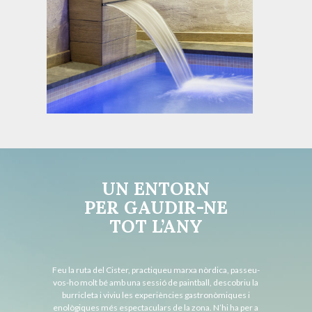
UN ENTORN
PER GAUDIR-NE
TOT L’ANY
Feu la ruta del Cister, practiqueu marxa nòrdica, passeu-
vos-ho molt bé amb una sessió de paintball, descobriu la
burricleta i viviu les experiències gastronòmiques i
enològiques més espectaculars de la zona. N’hi ha per a