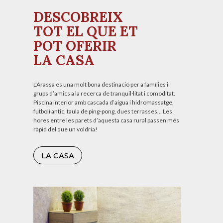
DESCOBREIX
TOT EL QUE ET
POT OFERIR
LA CASA
L’Arassa és una molt bona destinació per a famílies i
grups d’amics a la recerca de tranquil·litat i comoditat.
Piscina interior amb cascada d’aigua i hidromassatge,
futbolí antic, taula de ping-pong, dues terrasses… Les
hores entre les parets d’aquesta casa rural passen més
ràpid del que un voldria!
LA CASA