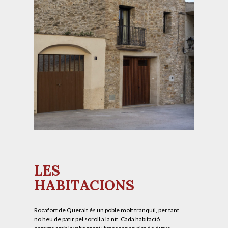
LES
HABITACIONS
Rocafort de Queralt és un poble molt tranquil, per tant
no heu de patir pel soroll a la nit. Cada habitació