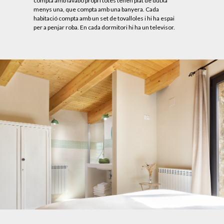
compta amb lavabo propi i totes tenen plat de dutxa
menys una, que compta amb una banyera. Cada
habitació compta amb un set de tovalloles i hi ha espai
per a penjar roba. En cada dormitori hi ha un televisor.