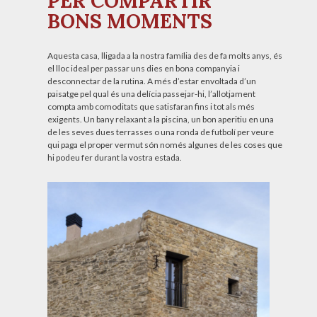
PER COMPARTIR
BONS MOMENTS
Aquesta casa, lligada a la nostra família des de fa molts anys, és
el lloc ideal per passar uns dies en bona companyia i
desconnectar de la rutina. A més d’estar envoltada d’un
paisatge pel qual és una delícia passejar-hi, l’allotjament
compta amb comoditats que satisfaran fins i tot als més
exigents. Un bany relaxant a la piscina, un bon aperitiu en una
de les seves dues terrasses o una ronda de futbolí per veure
qui paga el proper vermut són només algunes de les coses que
hi podeu fer durant la vostra estada.