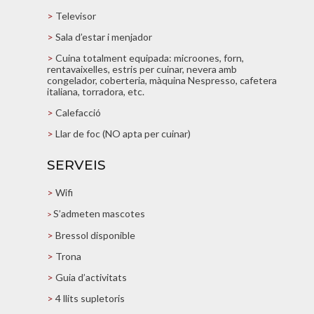
>
Televisor
>
Sala d’estar i menjador
>
Cuina totalment equipada: microones, forn,
rentavaixelles, estris per cuinar, nevera amb
congelador, coberteria, màquina Nespresso, cafetera
italiana, torradora, etc.
>
Calefacció
>
Llar de foc (NO apta per cuinar)
SERVEIS
>
Wifi
S’admeten mascotes
>
>
Bressol disponible
>
Trona
>
Guia d’activitats
>
4 llits supletoris